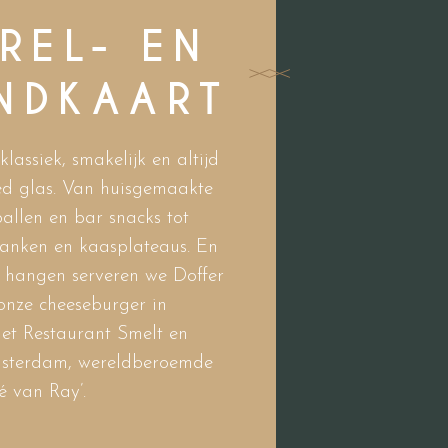
REL- EN
NDKAART
lassiek, smakelijk en altijd
ed glas. Van huisgemaakte
ballen en bar snacks tot
planken en kaasplateaus. En
ft hangen serveren we Doffer
 onze cheeseburger in
t Restaurant Smelt en
Amsterdam, wereldberoemde
é van Ray’.