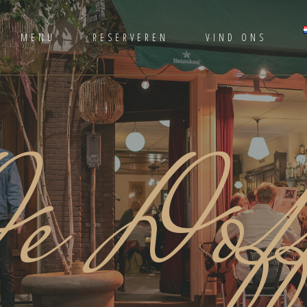
MENU
RESERVEREN
VIND ONS
e Doff