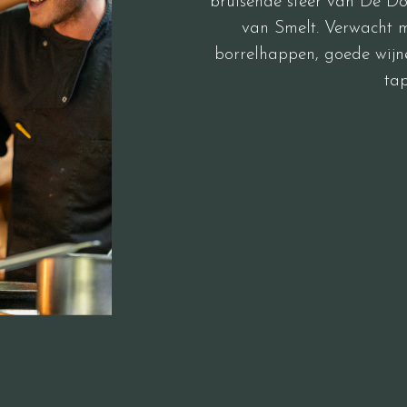
bruisende sfeer van De Do
van Smelt. Verwacht m
borrelhappen, goede wijn
tap