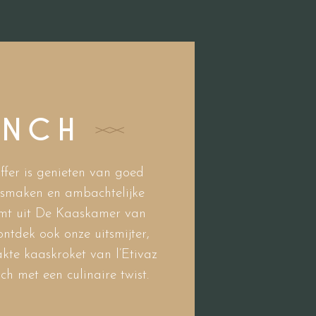
UNCH
ffer is genieten van goed
smaken en ambachtelijke
omt uit De Kaaskamer van
tdek ook onze uitsmijter,
kte kaaskroket van l’Etivaz
h met een culinaire twist.