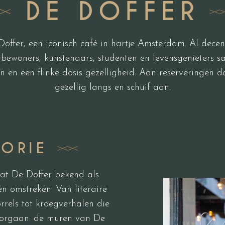
DE DOFFER
offer, een iconisch café in hartje Amsterdam. Al decen
bewoners, kunstenaars, studenten en levensgenieters
n en een flinke dosis gezelligheid. Aan reserveringen 
gezellig langs en schuif aan.
TORIE
aat De Doffer bekend als
en omstreken. Van literaire
rrels tot kroegverhalen die
doorgaan: de muren van De