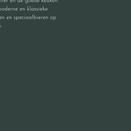
ffer en de goede keuken
oderne en klassieke
en en speciaalbieren op
.