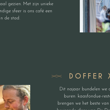
aal gezien. Met zijn unieke
ndige sfeer is ons café een
in de stad.
DOFFER 
Dit najaar bundelen we 
buren: kaasfondue-res
brengen we het beste van 