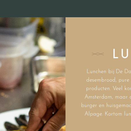
L
Lunchen bij De Do
desembrood, pure 
producten. Veel k
Amsterdam, maar on
burger en huisgemaa
Alpage. Kortom lunc