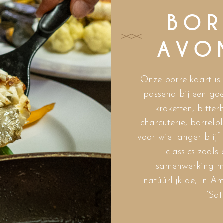
BOR
AVO
Onze borrelkaart is k
passend bij een go
kroketten, bitter
charcuterie, borrel
voor wie langer blij
classics zoals
samenwerking me
natúúrlijk de, in 
‘Sat